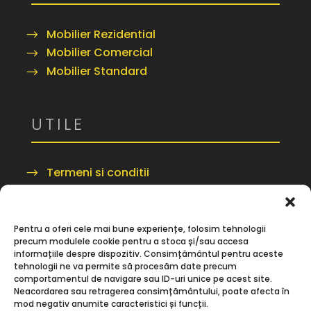
Mobilier Rezidential
Mobilier Comercial
Mobilier Standard
UTILE
Termeni si conditii
Despre Noi
Contact
Pentru a oferi cele mai bune experiențe, folosim tehnologii
precum modulele cookie pentru a stoca și/sau accesa
informațiile despre dispozitiv. Consimțământul pentru aceste
tehnologii ne va permite să procesăm date precum
comportamentul de navigare sau ID-uri unice pe acest site.
Neacordarea sau retragerea consimțământului, poate afecta în
© 2026 TeMobilam.ro | Toate Drepturile
mod negativ anumite caracteristici și funcții.