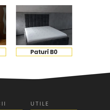
Paturi B0
II
UTILE