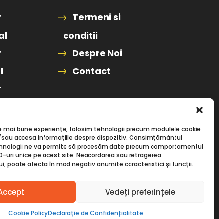
r
Termeni si
al
conditii
r
Despre Noi
l
Contact
r
le mai bune experiențe, folosim tehnologii precum modulele cookie
i/sau accesa informațiile despre dispozitiv. Consimțământul
ehnologii ne va permite să procesăm date precum comportamentul
D-uri unice pe acest site. Neacordarea sau retragerea
 poate afecta în mod negativ anumite caracteristici și funcții.
Accept
Vedeți preferințele
Cookie Policy
Declarație de Confidențialitate