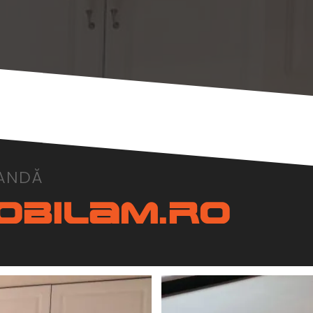
ANDĂ
obilam.ro