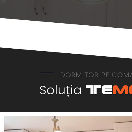
DORMITOR PE COM
Soluția
Te
M