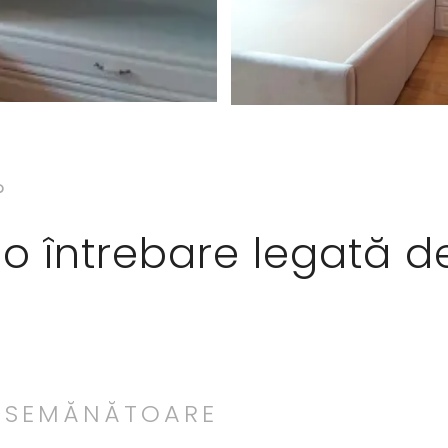
?
o întrebare legată d
 ASEMĂNĂTOARE