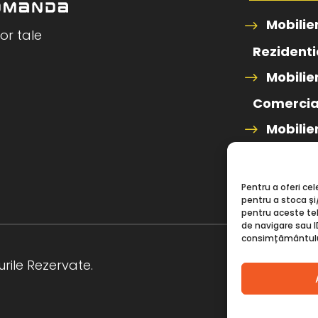
Mobilie
or tale
Rezidenti
Mobilie
Comercia
Mobilie
Standard
Pentru a oferi ce
pentru a stoca ș
pentru aceste t
de navigare sau I
consimțământului,
rile Rezervate.