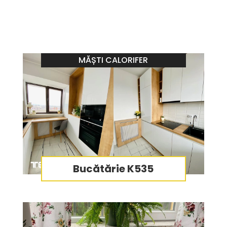
BUCĂTĂRII
MĂȘTI CALORIFER
,
MĂȘTI CALORIFER
Bucătărie K535