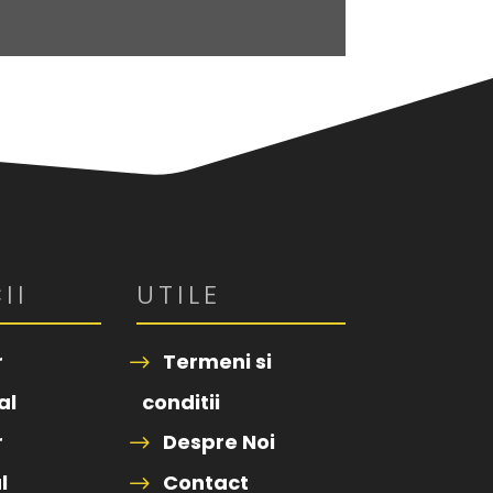
II
UTILE
r
Termeni si
al
conditii
r
Despre Noi
l
Contact