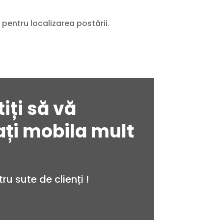
pentru localizarea postării.
iți să vă
ați mobila mult
u sute de clienți !