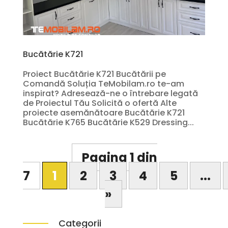
Bucătărie K721
Proiect Bucătărie K721 Bucătării pe
Comandă Soluția TeMobilam.ro te-am
inspirat? Adresează-ne o întrebare legată
de Proiectul Tău Solicită o ofertă Alte
proiecte asemănătoare Bucătărie K721
Bucătărie K765 Bucătărie K529 Dressing...
Pagina 1 din
7
1
2
3
4
5
...
»
Categorii