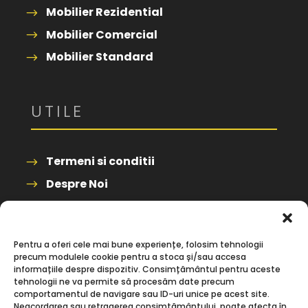
Mobilier Rezidential
Mobilier Comercial
Mobilier Standard
UTILE
Termeni si conditii
Despre Noi
Contact
Pentru a oferi cele mai bune experiențe, folosim tehnologii
precum modulele cookie pentru a stoca și/sau accesa
informațiile despre dispozitiv. Consimțământul pentru aceste
tehnologii ne va permite să procesăm date precum
comportamentul de navigare sau ID-uri unice pe acest site.
© 2026 TeMobilam.ro | Toate Drepturile
Neacordarea sau retragerea consimțământului, poate afecta în